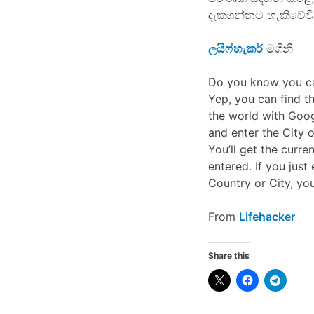
දැකගන්නට හැකිවේව
ලයිෆ්හැකර්
මගිනි
Do you know you ca
Yep, you can find th
the world with Goog
and enter the City o
You’ll get the curre
entered. If you just
Country or City, you
From
Lifehacker
Share this