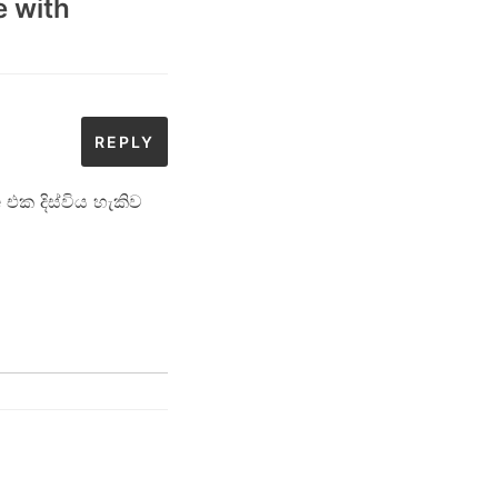
e with
REPLY
 එක දිස්විය හැකිව