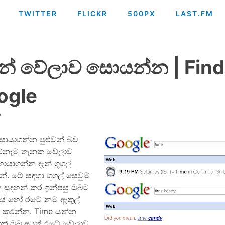
TWITTER
FLICKR
500PX
LAST.FM
ගින් වේලාව සොයන්න | Fin
ogle
7
සොයාගන්න පුළුවන් බව
ඕනෑම තැනක වේලාව
ොයාගන්න දැන් ගූගල්
න්. මේ සඳහා ගූගල් සෙවුම්
 සඳහන් කර ඉන්පසු ඔබට
යේ හෝ රටේ නම ඇතුල්
් කරන්න. Time යන්න
් ඔබ අයත් රටේ වේලාව