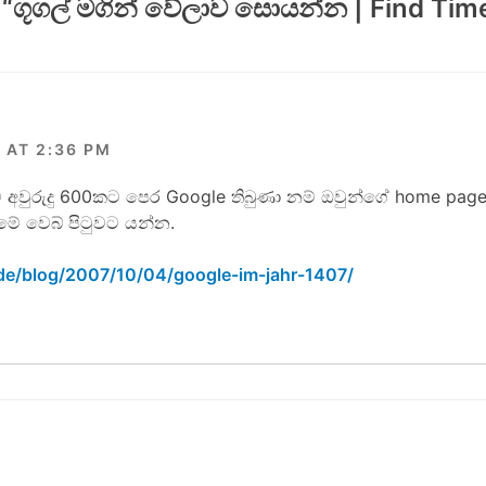
 “
ගූගල් මගින් වේලාව සොයන්න | Find Tim
 AT 2:36 PM
ීට අවුරුදු 600කට පෙර Google තිබුණා නම් ඔවුන්ගේ home page
මේ වෙබ් පිටුවට යන්න.
de/blog/2007/10/04/google-im-jahr-1407/