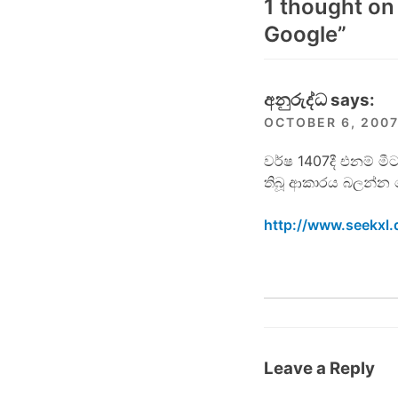
1 thought on
Google
”
අනුරුද්ධ
says:
OCTOBER 6, 2007
වර්ෂ 1407දී එනම් ම
තිබූ ආකාරය බලන්න 
http://www.seekxl.
Leave a Reply