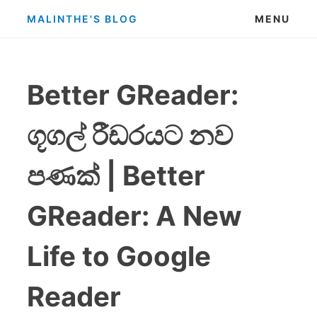
Skip
MALINTHE'S BLOG
MENU
to
content
Better GReader:
ගූගල් රීඩරයට නව
පණක් | Better
GReader: A New
Life to Google
Reader