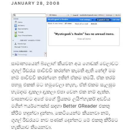
JANUARY 28, 2008
සාමාන්‍යයෙන් බ්ලොග් කියවන අය ගොඩක් වෙලාවට
ගූගල් රීඩරය පාවිච්චි කරන්න කැමති ඇති නේද? මම
නම් පාවිච්චි කරන්නෙ ඉතින් ඒකම තමයි. ඒක තරම්
පහසු එකක් මට හමුවෙලා නැහැ. ඒත් එකම සැලසුම
හැමදාම දැකලා දැකලා එපා වෙන එක නම් ඇත්ත.
වාසනාවට අපේ මගේ ප්‍රියතම ලයිෆ්හැකර් අඩවිය
මගින් ෆයර්ෆොක්ස් සඳහා Better GReader එකතු
කිරීම හඳුන්වා දුන්නා. කෙටියෙන්ම කියනවා නම්,
ගූගල් රීඩරයට නව පණක් දෙන්නට මේ එකතු කිරීමට
හැකියාව තියෙනවා.