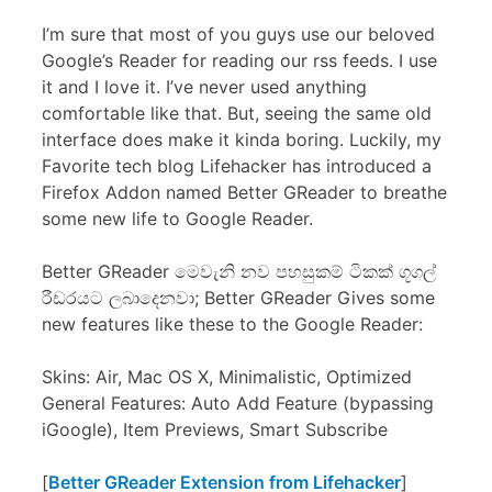
I’m sure that most of you guys use our beloved
Google’s Reader for reading our rss feeds. I use
it and I love it. I’ve never used anything
comfortable like that. But, seeing the same old
interface does make it kinda boring. Luckily, my
Favorite tech blog Lifehacker has introduced a
Firefox Addon named Better GReader to breathe
some new life to Google Reader.
Better GReader මෙවැනි නව පහසුකම් ටිකක් ගූගල්
රීඩරයට ලබාදෙනවා; Better GReader Gives some
new features like these to the Google Reader:
Skins: Air, Mac OS X, Minimalistic, Optimized
General Features: Auto Add Feature (bypassing
iGoogle), Item Previews, Smart Subscribe
[
Better GReader Extension from Lifehacker
]