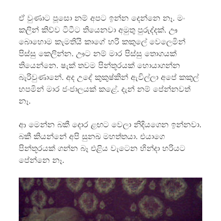
ඒ වුණාට පූසො නම් අපට ඉන්න දෙන්නෙ නෑ. මං
කලින් කිව්ව ටිටීට තියෙනවා අමුතු පුරුද්දක්. ඌ
බොහොම කැමතියි කාගේ හරි කකුලේ වෙලෙමින්
පිස්සු කෙලින්න. ඌට නම් මාර පිස්සු තොගයක්
තියෙන්නෙ. ෂැක් තවම පින්තූරයක් හොයාගන්න
බැරිවුණානේ. අද උදේ කුකුෂ්කින් ඇවිල්ලා අපේ කකුල්
හපමින් මාර ජංජාලයක් කළේ. දැන් නම් පේන්නවත්
නෑ.
ආ මෙන්න බකී දොර ළඟට වෙලා නිදියගෙන ඉන්නවා.
බකී කියන්නේ අපි සුනඛ මහත්තයා. එයාගෙ
පින්තූරයක් ගන්න බෑ එළිය වැටෙන හින්දා හරියට
පේන්නෙ නෑ.