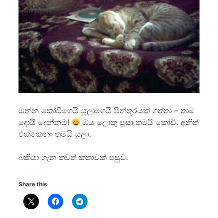
ඔන්න කෝඩිගෙයි යූලාගෙයි පින්තූරයක් ගත්තා – තාම
දොයි දෙන්නම!
ඔය ලොකු පූසා තමයි කෝඩි. අනිත්
එක්කෙනා තමයි යූලා.
බකියා ගැන තවත් කතාවක් පසුව.
Share this