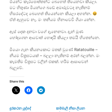
මීයන්ට කැරපොත්තන්ට බෙහෙත් තියෙනවා කියලා.
මට හිතුණා මීයන්ගෙ බඩේ අමාරුවටද නැතිනම්
හිස‍රදේටද බෙහෙත් තියෙන්නෙ කියලා අහන්න.
ඒත් ඇහුවෙ නෑ. මං තනියම හිනාවෙවී ගියා යන්න.
ඇස් දෙක දනවා වගේ දැනෙනවා. දැන් මූණ
හෝදගෙන ආවොත් හොඳයි කියලා තමයි හිතෙන්නෙ.
මීයො ගැන කියනකොට මතක් වුණේ Ratatouille –
නියම චිත්‍රපටයක් – බලලා නැතිනම් අරන් බලන්න. මං
කැමතිම චිත්‍රපට වලින් එකක්. හරිම ආසාවෙන්
බැලුවේ.
Share this
දුරකථන යුද්දේ
කම්මැලි නිසා ලියන