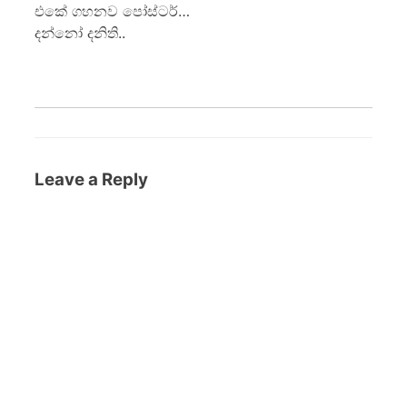
එකේ ගහනව පෝස්ටර්…
දන්නෝ දනිති..
Leave a Reply