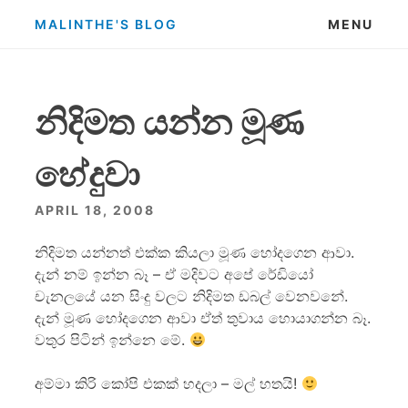
Skip
MALINTHE'S BLOG
MENU
to
content
නිදිමත යන්න මූණ
හේදුවා
APRIL 18, 2008
නිදිමත යන්නත් එක්ක කියලා මූණ හෝදගෙන ආවා.
දැන් නම් ඉන්න බෑ – ඒ මදිවට ‍අපේ රේඩියෝ
චැනලයේ යන සිංදු වලට නිදිමත ඩබල් වෙනවනේ.
දැන් මූණ හෝදගෙන ආවා ඒත් තුවාය හොයාගන්න බෑ.
වතුර පිටින් ඉන්නෙ මේ.
අම්මා කිරි කෝපි එකක් හදලා – මල් හතයි!