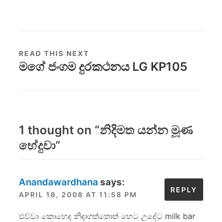
READ THIS NEXT
මගේ ජංගම දුරකථනය LG KP105
1 thought on “
නිදිමත යන්න මූණ
හේදුවා
”
Anandawardhana
says:
REPLY
APRIL 18, 2008 AT 11:58 PM
එව්වා කොහෙද නිදාගත්තොත් හෙට උදේට milk bar