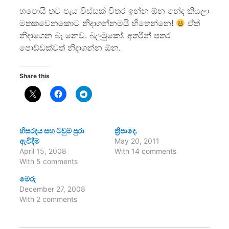
හපොයි තව පැය විස්සක් විතර ඉන්න ඕන නේද කියලා
මතකවෙනකොට නිදාගන්නමයි හිතෙන්නෙ!
ඒත්
නිදාගෙන බෑ නෙව. බලමුකෝ. අතරින් පතර
පොඩ්ඩක්වත් නිදාගන්න ඕන.
Share this
හිසරදය සහ ටවුම පුරා
ත්‍රිපාදෙ.
ඇවිදීම
May 20, 2011
April 15, 2008
With 14 comments
With 5 comments
මෙරු
December 27, 2008
With 2 comments