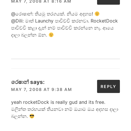
MAY 7, 2008 AT 8:16 AM
@රොෂාන්: තියමු තරගයක්. නියම අදහස!
@Dili: මාත් Launchy පාවිච්චි කරනවා. RocketDock
පාවිච්චි කළෘ දැන් නම් පාවිච්චි කරන්නෙ නෑ. ආයෙ
දාලා බලන්න ඕන.
රෙෂාන්
says:
REPLY
MAY 7, 2008 AT 9:38 AM
yeah rocketDock is really gud and its free.
මලින්ත තරඟයක් තියනවා නම් ඔයාම ඔය අදහස දාලා
බලන්න.