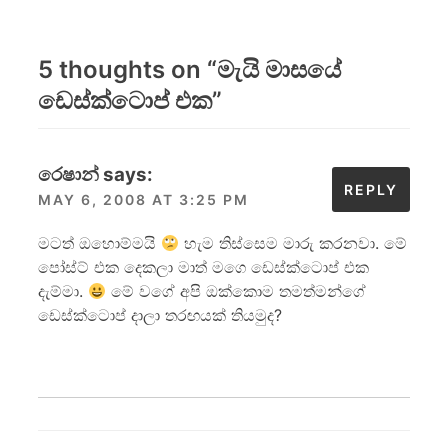
5 thoughts on “
මැයි මාසයේ
ඩෙස්ක්ටොප් එක
”
රෙෂාන්
says:
REPLY
MAY 6, 2008 AT 3:25 PM
මටත් ඔහොම්මයි
හැම තිස්සෙම මාරු කරනවා. මේ
පෝස්ට් එක දෙකලා මාත් මගෙ ඩෙස්ක්ටොප් එක
දැම්මා.
මේ වගේ අපි ඔක්කොම තමත්මන්ගේ
ඩෙස්ක්ටොප් දාලා තරඟයක් තියමුද?