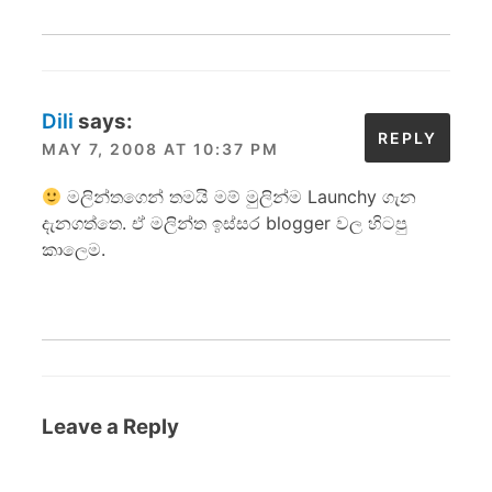
Dili
says:
REPLY
MAY 7, 2008 AT 10:37 PM
මලින්තගෙන් තමයි මම් මුලින්ම Launchy ගැන
දැනගත්තෙ. ඒ මලින්ත ඉස්සර blogger වල හිටපු
කාලෙම.
Leave a Reply