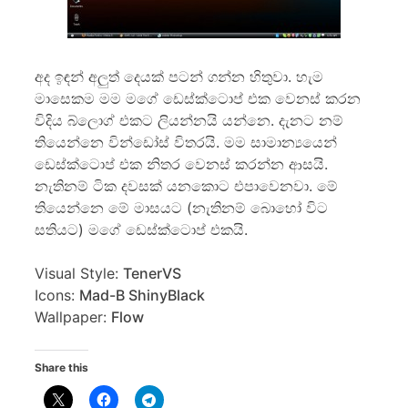
අද ඉඳන් අලුත් දෙයක් පටන් ගන්න හිතුවා. හැම
මාසෙකම මම මගේ ඩෙස්ක්ටොප් එක වෙනස් කරන
විදිය බ්ලොග් එකට ලියන්නයි යන්නෙ. දැනට නම්
තියෙන්නෙ වින්ඩෝස් විතරයි. මම සාමාන්‍යයෙන්
ඩෙස්ක්ටොප් එක නිතර වෙනස් කරන්න ආසයි.
නැතිනම් ටික දවසක් යනකොට එපාවෙනවා. මේ
තියෙන්නෙ මේ මාසයට (නැතිනම් බොහෝ විට
සතියට) මගේ ඩෙස්ක්ටොප් එකයි.
Visual Style:
TenerVS
Icons:
Mad-B ShinyBlack
Wallpaper:
Flow
Share this