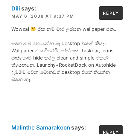
Dili
says:
REPLY
MAY 6, 2008 AT 9:37 PM
Wowza!
ඒක නම් මාර ලස්සන wallpaper එක…
මගෙ නම් හොයන්න බෑ desktop එකක් කියල.
Wallpaper එක විතරයි පේන්නෙ. Taskbar, icons
ඔක්කොම hide කරල clean and simple එකක්
තියෙන්නෙ. Launchy+RocketDock on Autohide
දැම්මම වෙන මොනවත් desktop එකේ තියන්න
ඔනෙ නෑ.
Malinthe Samarakoon
says:
REPLY