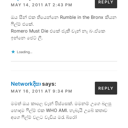
REPLY
MAY 14, 2011 AT 2:43 PM
ඔය සීන් එක තියෙන්නෙ Rumble in the Bronx කියන
‍ෆිල්ම් එකේ.
Romero Must Die එකේ ජැකී චෑන් නෑ බං.ඒකෙ
ඉන්නෙ ජෙට් ලී.
Loading...
Networkදිසා
says:
REPLY
MAY 16, 2011 AT 9:34 PM
මමත් ඔය කාලෙ චෑන් පිස්සෙක්. මමනම් උගෙ බලපු
හොදම ෆිල්ම් එක WHO AMI. හැබැයි උබේ කතාව
අගෙ ෆිල්ම් වලට වැඩිය මරැ බ්රෝ