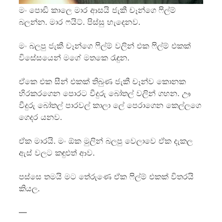
මං පොඩි කාලෙ මාර ආසයි ජැකී චෑන්ගෙ ෆිල්ම්
බලන්න. මාර ෆයිට්. පිස්සු හැදෙනව.
මං බලපු ජැකී චෑන්ගෙ ෆිල්ම් වලින් එක ෆිල්ම් එකක්
විසේසයෙන් මගේ මතකෙ රැඳුන.
ඒකෙ එක සීන් එකක් තිබුණ ජැකී චෑන්ව කොනක
හිරකරගෙන පොරට වීදුරු බෝතල් වලින් ගහන. ඌ
වීදුරු බෝතල් පාරවල් කාලා ලේ පෙරාගෙන කෙල්ලගෙ
ගෙදර යනව.
ඒක මාරයි. මං ඕක මුලින් බලපු වෙලාවෙ ඒක දැකල
ඇස් වලට කඳුළුත් ආව.
පස්සෙ තමයි මට තේරුණෙ ඒක ෆිල්ම් එකක් විතරයි
කියල.
—