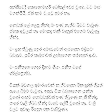
අන්තිමේදි කොහොමහරි බෝතල් ඉවර වුණා. මට මාර
මහන්සියි. ඒත් තාම වැඩේ ඉවර නෑ.
ගොඩක් ලේ ගලපු හින්ද මං පණ නැතිව බිමට වැටුණ.
ඒකෙ අවුලක් නෑ මොකද ජැකී චෑනුත් එහෙම වැටුණු
හින්ද.
මං ළඟ තිබුණු දොර අමාරුවෙන් ඇරගෙන එළියට
බඩගෑව. සමිර කැමරාවත් උස්සගෙන පස්සෙන් ආව.
මං ජනිතගෙ ගෙදර දිහාට ගියා. ජනිත මගේ
ගර්ල්ෆ්‍රෙන්ඩ්.
ටිකක් බඩගාල අමාරුවෙන් නැගිටගෙන ටික දුරක් ගියත්
ආයෙ බිමට වැටුණ. ඉතුරු ටික බඩගාගෙන යන්න
වුණේ ඇඟට පොඩ්ඩක්වත් පණ තිබුණෙ නැති හින්ද.
පාරෙ වැලි තිබ්බ හින්ද වැඩේ ලේසි වුණේ නෑ. වැලි
වලට තුවාල රිදෙන එක වැඩිවුණා.