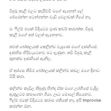
වීදුරු කෑලි වලට කැපිච්චි මගේ ඇඟෙන් ලේ
බේරෙන්න පටන්ගන්න වැඩි වෙලාවක් ගියේ නෑ.
මං ෆිල්ම් එකේ විදියටම මූණ කවර් කරගත්ත. වීදුරු
කෑලි මගේ අත් වලත් ඇනෙනව.
තවත් බෝතලයක් කෙලින්ම වැදුණෙ මගේ දණහිසේ.
දණහිස හිරිවැටෙනව මට දැණුන. තඩි වීදුරු කෑලි
තුනක්ම දණහිසේ ඇනිල.
ඒ අස්සෙ තිමිර බෝතලයක් කලින්ම කඩල මගෙ දිහාට
විසි කරා.
කලින්ම කැඩිල තිබුණු හින්ද ඒක මගෙ උරහිසේ වැදිල
ඇතුළටම කපාගෙන ගියා. ඌට මොලේ තියෙනව.
ෆිල්ම් එකේ විදියටම කරාම ගතියක් නෑ. අපි Improvise
කරන්න ඕන.