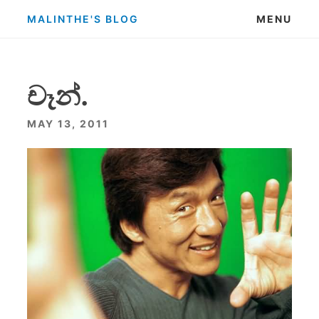
Skip
MALINTHE'S BLOG
MENU
to
content
චෑන්.
MAY 13, 2011