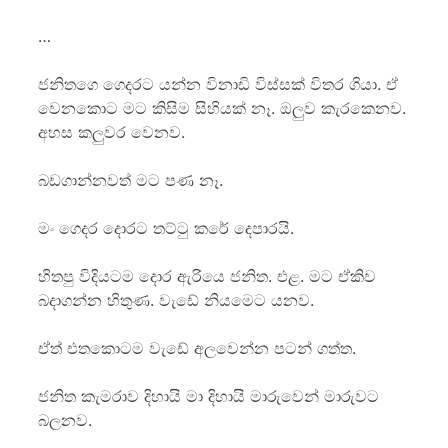
…
ජනිතගෙ ගෙදරට යන්න විනාඩි විස්සක් විතර ගියා. ඒ
වෙනකොට මට කිසිම සිහියක් නෑ. ඔලුව කැරකෙනව.
අහස කලුවර වෙනව.
බඩගාන්නවත් මට පණ නෑ.
මං ගෙදර දොරට තට්ටු කරේ දෙපාරයි.
හිතපු විදියටම දොර ඇරියෙ ජනිත. එළ. මට ඒකිව
බදාගන්න හිතුණ. වැඩේ නියමෙට යනව.
ඒත් එතකොටම වැඩේ අලවෙන්න පටන් ගත්ත.
ජනිත කැමරාව දිහායි මා දිහායි මාරුවෙන් මාරුවට
බලනව.