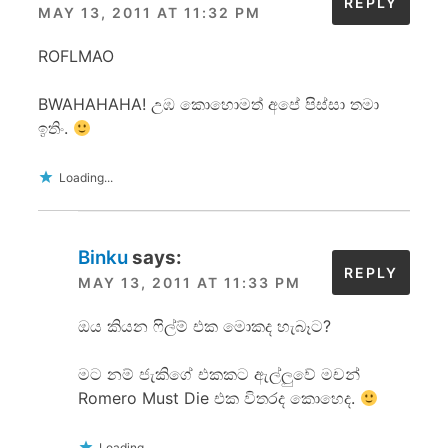
REPLY
MAY 13, 2011 AT 11:32 PM
ROFLMAO
BWAHAHAHA! උඹ කොහොමත් අපේ පිස්සා තමා
ඉතිං.
Loading...
Binku
says:
REPLY
MAY 13, 2011 AT 11:33 PM
ඔය කියන ෆිල්ම් එක මොකද හැබෑට?
මට නම් ජැකිගේ එකකට ඇල්ලුවේ මචන්
Romero Must Die එක විතරද කොහෙද.
Loading...