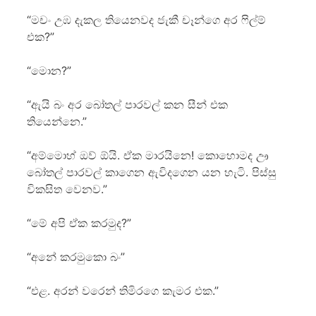
“මචං උඹ දැකල තියෙනවද ජැකී චෑන්ගෙ අර ෆිල්ම්
එක?”
“මොන?”
“ඇයි බං අර බෝතල් පාරවල් කන සීන් එක
තියෙන්නෙ.”
“අම්මොහ් ඔව් ඕයි. ඒක මාරයිනෙ! කොහොමද ඌ
බෝතල් පාරවල් කාගෙන ඇවිදගෙන යන හැටි. පිස්සු
විකසිත වෙනව.”
“මේ අපි ඒක කරමුද?”
“අනේ කරමුකො බං”
“එළ. අරන් වරෙන් තිමිරගෙ කැමර එක.”