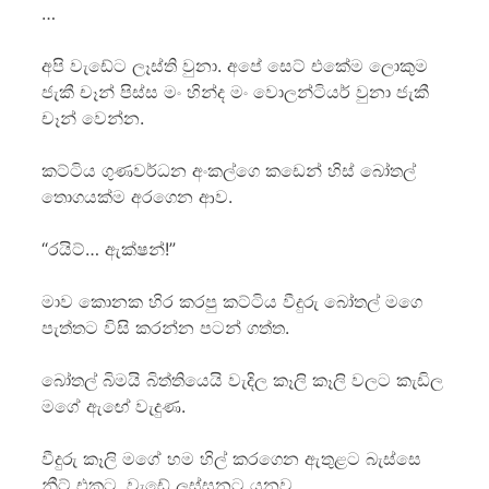
…
අපි වැඩේට ලෑස්ති වුනා. අපේ සෙට් එකේම ලොකුම
ජැකී චෑන් පිස්ස මං හින්ද මං වොලන්ටියර් වුනා ජැකී
චෑන් වෙන්න.
කට්ටිය ගුණවර්ධන අංකල්ගෙ කඩෙන් හිස් බෝතල්
තොගයක්ම අරගෙන ආව.
“රයිට්… ඇක්ෂන්!”
මාව කොනක හිර කරපු කට්ටිය වීදුරු බෝතල් මගෙ
පැත්තට විසි කරන්න පටන් ගත්ත.
බෝතල් බිමයි බිත්තියෙයි වැදිල කෑලි කෑලි වලට කැඩිල
මගේ ඇඟේ වැදුණ.
වීදුරු කෑලි මගේ හම හිල් කරගෙන ඇතුළට බැස්සෙ
නීට් එකට. වැඩේ ලස්සනට යනව.