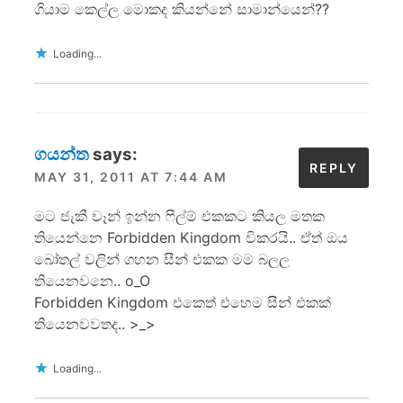
ගියාම කෙල්ල මොකද කියන්නේ සාමාන්යෙන්??
Loading...
ගයන්ත
says:
REPLY
MAY 31, 2011 AT 7:44 AM
මට ජැකී චෑන් ඉන්න ෆිල්ම් එකකට කියල මතක
තියෙන්නෙ Forbidden Kingdom විකරයි.. ඒත් ඔය
බෝතල් වලින් ගහන සීන් එකක මම බලල
තියෙනවනෙ.. o_O
Forbidden Kingdom එකෙත් එහෙම සීන් එකක්
තියෙනවවතද.. >_>
Loading...