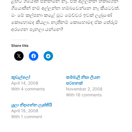
ළඟට ගියොත් පනින්නෙ නෑ. ඒත් අල්ලන්න හිතාගෙන
ගියොතින් නම් අල්ලන්න හම්බවෙන්නෙ නෑ කීයටවත්.
මං මේ කල්පනා කළේ මූට මෙච්චර ඉවක් ලැබුණේ
කොහොමද කියලා. නැතිනම් කොහොමද ඒක තේරුම්
අරගෙන පැනලා යන්නෙ?
Share this
කූඩැල්ලෝ
කම්මැලි නිසා ලියන
April 14, 2008
සටහනක්
With 4 comments
November 2, 2008
With 16 comments
යූලා නිදාගන්න ලෑස්තියි
April 19, 2008
With 1 comment