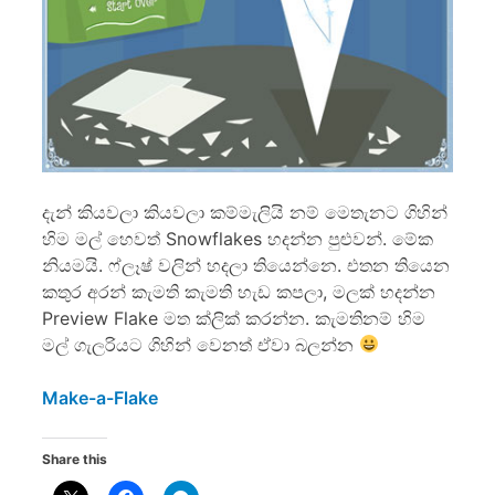
දැන් කියවලා කියවලා කම්මැලියි නම් මෙතැනට ගිහින්
හිම මල් හෙවත් Snowflakes හදන්න පුළුවන්. මේක
නියමයි. ෆ්ලෑෂ් වලින් හදලා තියෙන්නෙ. එතන තියෙන
කතුර අරන් කැමති කැමති හැඩ කපලා, මලක් හදන්න
Preview Flake මත ක්ලික් කරන්න. කැමතිනම් හිම
මල් ගැලරියට ගිහින් වෙනත් ඒවා බලන්න
Make-a-Flake
Share this