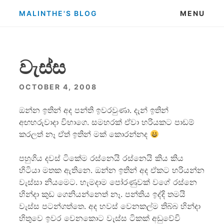
Skip
MALINTHE'S BLOG
MENU
to
content
වැස්ස
OCTOBER 4, 2008
ඔන්න ඉතින් අද පන්ති ඉවරවුණා. දැන් ඉතින්
අඟහරුවාදා විභාගෙ. සමහරක් ඒවා හරියකට පාඩම්
කරලත් නෑ ඒත් ඉතින් මක් කොරන්නද
පහුගිය දවස් ටිකේම රස්නෙයි රස්නෙයි කිය කිය
හිටියා මතක ඇතිනෙ. ඔන්න ඉතින් අද ඒකට හරියන්න
වැස්සා නියමෙට. හැමදාම පෝරණුවක් වගේ රස්නෙ
හින්දා කුඩ ගෙනියන්නෙත් නෑ. පන්තිය ඉද්දි තමයි
වැස්ස පටන්ගත්තෙ. අද හවස් වෙනකල්ම තිබ්බ හින්දා
හිතුවෙ ඉවර වෙනකොට වැස්ස ටිකක් අඩුවේවි