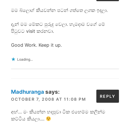
මම බ්ලොග් කියවන්න පටන් ගත්තෙ ලගක ඉදලා.
දැන් මම මේකට පුරුදු වෙලා. හැමදාම වගේ මේ
පිටුවට visit ක‍රනවා.
Good Work. Keep it up.
Loading...
Madhuranga
says:
REPLY
OCTOBER 7, 2008 AT 11:08 PM
අහ්… මං කියන්න හදපුවා ටික එහෙම්ම කලින්ම
කට්ටිය කියලා….