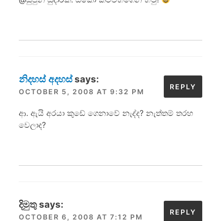
නිදහස් අදහස්
says:
REPLY
OCTOBER 5, 2008 AT 9:32 PM
ආ. ඇයි අරයා කුඩේ ගෙනාවේ නැද්ද? නැත්තම් තරහ
වෙලාද?
දිමුතු
says:
REPLY
OCTOBER 6, 2008 AT 7:12 PM