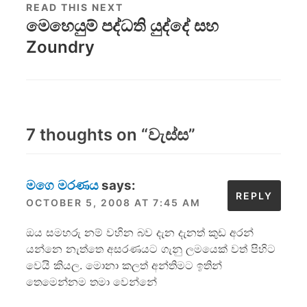
READ THIS NEXT
මෙහෙයුම් පද්ධති යුද්දේ සහ
Zoundry
7 thoughts on “
වැස්ස
”
මගෙ මරණය
says:
REPLY
OCTOBER 5, 2008 AT 7:45 AM
ඔය සමහරු නම් වහින බව දැන දැනත් කුඩ අරන්
යන්නෙ නැත්තෙ අසරණයට ගැනු ලමයෙක් වත් පිහිට
වෙයි කියල. මොනා කලත් අන්තිමට ඉතින්
තෙමෙන්නම තමා වෙන්නේ