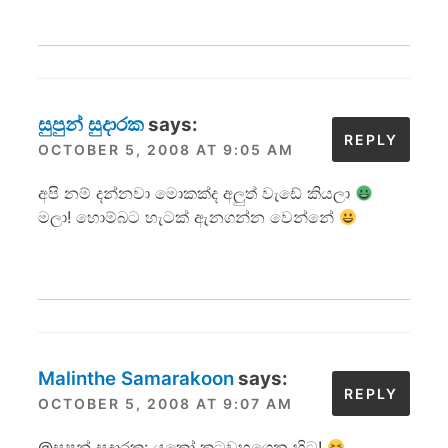
සුපුන් සුදාරක
says:
REPLY
OCTOBER 5, 2008 AT 9:05 AM
අපි නම් දන්නවා මොකක්ද අලුත් වැඩේ කියලා
මලා! හොම්බට හැටක් ඇනගන්න වෙන්නේ
Malinthe Samarakoon
says:
REPLY
OCTOBER 5, 2008 AT 9:07 AM
@සුපුන් සුදාරක: යකෝ කටවහගෙන හිටු!