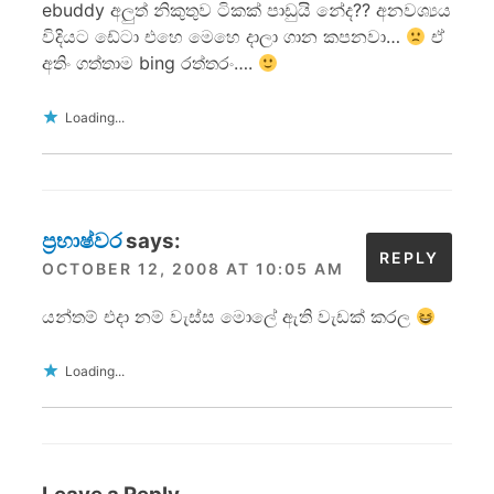
ebuddy අලුත් නිකුතුව ටිකක් පාඩුයි නේද?? අනවශ්‍යය
විදියට ඩේටා එහෙ මෙහෙ දාලා ගාන කපනවා…
ඒ
අතිං ගත්තාම bing රත්තරං….
Loading...
ප්‍රභාෂ්වර
says:
REPLY
OCTOBER 12, 2008 AT 10:05 AM
යන්තම් එදා නම් වැස්ස මොලේ ඇති වැඩක් කරල
Loading...