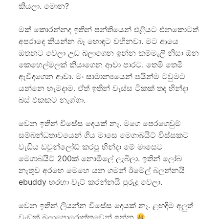
කියලා. මොන?
මක් කොරන්නද ඉතින් පන්තියෙන් එළියට එනකොටත්
අපරාදෙ කියන්න බෑ හොඳට වහිනවා. මට ආයෙ
ඔතනට වෙලා උඩ බලාගෙන ඉන්න කම්මැලි නිසා ඕන
කෙහෙල්මලක් කියාගෙන ආවා පාරට. තෙමි තෙමී
ඇවිදගෙන ආවා. මං සාමාන්‍යයෙන් පයින්ම ටවුමට
යන්නෙ හැමදාම. ඒත් ඉතින් වැස්ස ටිකක් තද හින්දා
බස් එකකට නැග්ගා.
වෙන ඉතින් ‍විසේස දෙයක් නෑ. මගෙ පෙරගෙවුම්
සම්බන්ධතාවයෙන් ගිය මාසෙ මෙගාබයිට් විස්සකට
වැඩිය ඩවුන්ලෝඩ් කරපු හින්දා මේ මාසෙට
මෙගාබයිට් 200ක් නොමිලේ ලැබිලා. ඉතින් ලෝබ
නැතුව අරහෙ මෙහෙ යන ගමන් ඊමේල් බලන්නයි
ebuddy හරහා චැට් කරන්නයි පුරුදු වෙලා.
වෙන ඉතින් ලියන්න විසේස දෙයක් නෑ. ළඟදිම අලුත්
වැඩක් බලාපොරොත්තුවෙන් ඉන්න