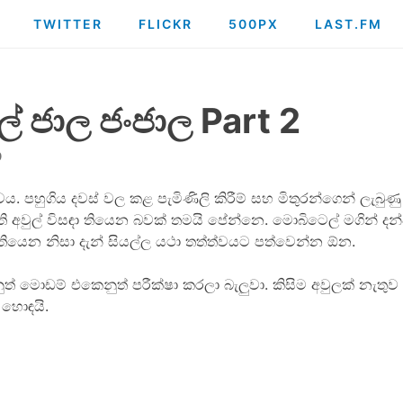
TWITTER
FLICKR
500PX
LAST.FM
් ජාල ජංජාල Part 2
9
වය. පහුගිය දවස් වල කළ පැමිණිලි කිරීම් සහ මිතුරන්ගෙන් ලැබු
 අවුල් විසඳා තියෙන බවක් තමයි පේන්නෙ. මොබිටෙල් මගින් දන්ව
 තියෙන නිසා දැන් සියල්ල යථා තත්ත්වයට පත්වෙන්න ඕන.
් මොඩම් එකෙනුත් පරීක්ෂා කරලා බැලුවා. කිසිම අවුලක් නැතුව
 හොඳයි.