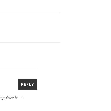
REPLY
්ල තියන්නයි