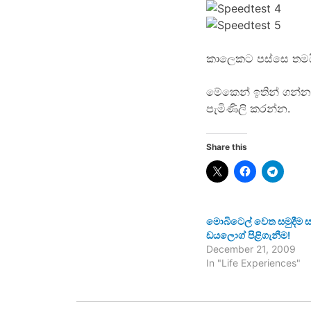
කාලෙකට පස්සෙ තමයි
මේකෙන් ඉතින් ගන්න
පැමිණිලි කරන්න.
Share this
මොබිටෙල් වෙත සමුදීම 
ඩයලොග් පිළිගැනීම!
December 21, 2009
In "Life Experiences"