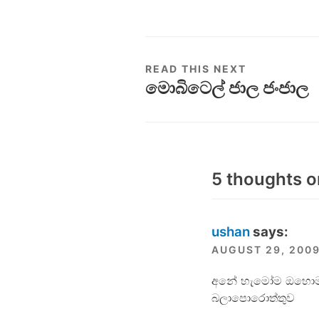
READ THIS NEXT
මොබිටෙල් ජාල ජංජාල
5 thoughts o
ushan
says:
AUGUST 29, 2009
අනේ හැමෝම ඔහොම නෑ
බලාපොරොත්තුව