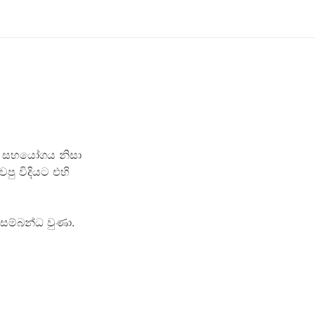
ණු ස‍හයෝගය නිසා
පු විදියට එහි
 සම්බන්ධ වුණා.