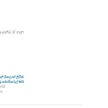
යයෙන්ම ඒ ගැන
් බ්ලොග් ලිවීම
ුණු මොබිටෙල් M3
008
ts