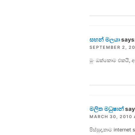
සහන් මලයා
says
SEPTEMBER 2, 20
මුං ‍‍‍‍‍‍‍‍ඔක්කොම එ
මලිත මධුෂාන්
say
MARCH 30, 2010 
පිස්සුද,තාම interne