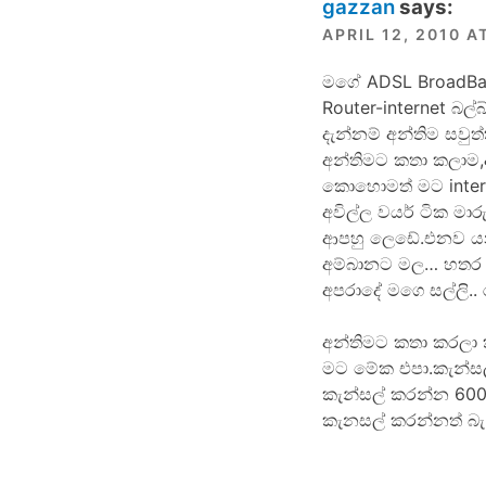
gazzan
says:
APRIL 12, 2010 A
මගේ ADSL BroadBan
Router-internet බල
දැන්නම් අන්තිම සවු
අන්තිමට කතා කලාම,
කොහොමත් මට intern
අවිල්ල වයර් ටික මාර
ආපහු ලෙඩේ.එනව ය
අම්බානට මල… හතර පා
අපරාදේ මගෙ සල්ලි..
අන්තිමට කතා කරලා ක
මට මේක එපා.කැන්ස
කැන්සල් කරන්න 600
කැනසල් කරන්නත් බැ.