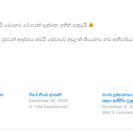
 මෙහෙම වේගයක් දැක්කෙ. ඉතින් සතුටුයි
 පුළුවන් ආදර්ශය තමයි සේවාවේ අවුලක් තියෙනව නම් අනිවාර්
සහ
ඊයේ නියම දවසක්!
ජංගම දුරකථනයෙන
December 20, 2009
සඳහා අප්පිරිය ව
In "Life Experiences"
November 9, 2
With 5 commen