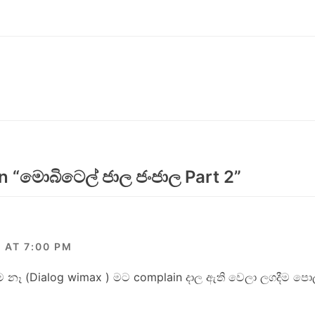
n “
මොබිටෙල් ජාල ජංජාල Part 2
”
 AT 7:00 PM
 (Dialog wimax ) මට complain දාල ඇති වෙලා ලගදීම පොල