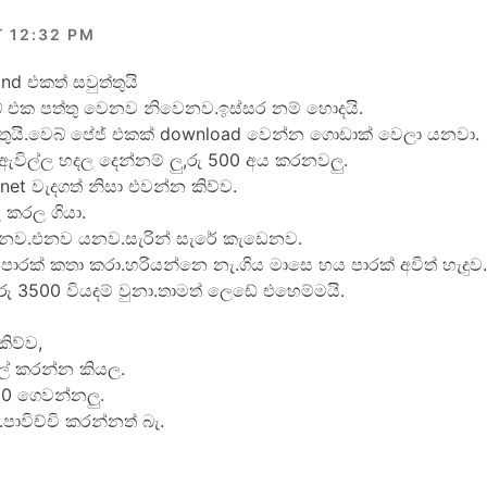
T 12:32 PM
d එකත් සවුත්තුයි
්බ් එක පත්තු වෙනව නිවෙනව.ඉස්සර නම් හොදයි.
ත්තුයි.වෙබ් පේජ් එකක් download වෙන්න ගොඩාක් වෙලා යනවා.
ඇවිල්ල හදල දෙන්නම් ලු,රු 500 අය කරනවලු.
et වැදගත් නිසා එවන්න කිව්ව.
ු කරල ගියා.
නව.එනව යනව.සැරින් සැරේ කැඩෙනව.
රක් කතා කරා.හරියන්නෙ නැ.ගිය මාසෙ හය පාරක් අවිත් හැදුව
 රු 3500 වියදම් වුනා.තාමත් ලෙඩේ එහෙම්මයි.
ිව්ව,
ල් කරන්න කියල.
0 ගෙවන්නලු.
පාවිච්චි කරන්නත් බැ.