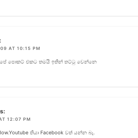
:
09 AT 10:15 PM
කයි, අපේ පොකට් එකට තමයි ඉතින් තට්ටු වෙන්නෙ
s:
AT 12:07 PM
t slow.Youtube තියා Facebook වත් යන්න බෑ.