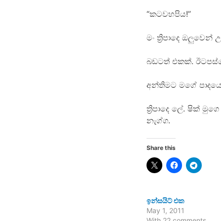
“කටවහපිය!”
මං ත්‍රිපාදෙ ඔලුවෙ
බඩටත් එකක්. ඊටපස්සෙ
අන්තිමට මගේ පාදය
ත්‍රිපාදෙ ලේ. ෂික් 
නැග්ග.
Share this
ඉන්සයිට් එක
May 1, 2011
With 22 comments