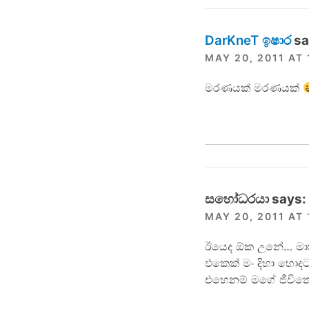
DarKneT ඉෂාර
sa
MAY 20, 2011 AT
මරණයක් මරණයක්
සහෝධරයා
says:
MAY 20, 2011 AT 
ඊයෙද ඕක උනේ… මාත් 
එකෙක් මං දිහා ‍හොද
එහෙනම් මගේ ජීවිත