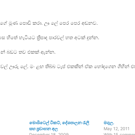
න් උගේ මූණ පොඩි කරා. ඌ ලේ පෙර පෙර අඬනව.
 හිතේ හැටියට ත්‍රිපාද පාරවල් හත අටක් දුන්න.
ෙන් බඩට තව එකක් ඇන්න.
මුගෙ වල් ඌරු ලේ. මං ළඟ තිබ්බ ටැප් එකකින් ඒක හෝදගෙන ගිහින් 
මොබිටෙල් ටිකට්, දේශපාලන රැලි
මගුල.
සහ ප්‍රවාහන අල
May 12, 2011
December 18, 2009
With 15 comme