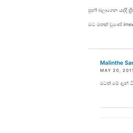
පුහ්! බලාගෙන යද්දි 
මට මතක් වුණේ irrev
Malinthe S
MAY 20, 201
මටත් මේ දැන්