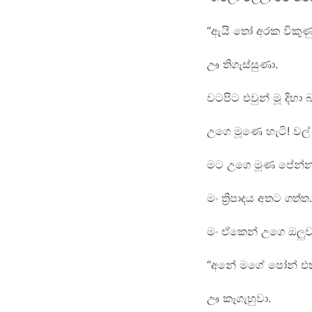
“ඇයි තෝ අරක විකුණ
ඌ තිගැස්සුණා.
වටපිට එවුන් මූ දිහා
උගෙ මූණෙ හැටි! වල
මට උගෙ මූණ පේන්න
මං ත්‍රිපාදය අතට ගත
මං ඒකෙන් උගෙ ඔලුව
“අනේ මගේ පෝන් එ
ඌ කෑගැහුවා.