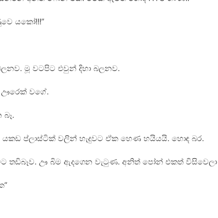
ුවෙ යකෝ!!!”
 බලනව. මූ වටපිට එවුන් දිහා බලනව.
් ඌරෙක් වගේ.
 බෑ.
්ත. යකඩ ප්ලාස්ටික් වලින් හැදුවට ඒක හෙණ හයියයි. හොඳ බර.
ට තඩිබෑව. ඌ බිම ඇදගෙන වැටුණ. අනිත් පෝන් එකත් විසිවෙලා
ක”