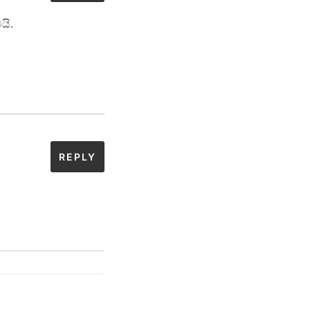
යි.
REPLY