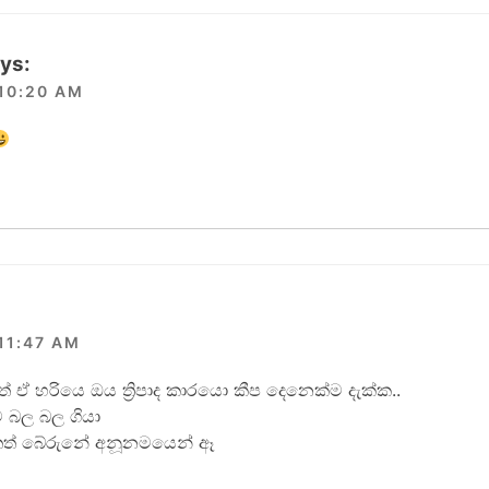
ys:
 10:20 AM
11:47 AM
ඒ හරියෙ ඔය ත්‍රිපාද කාරයො කීප දෙනෙක්ම දැක්ක..
ට බල බල ගියා
ෙත් බේරුනේ අනූනමයෙන් ඈ