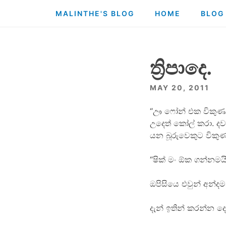
Skip
MALINTHE'S BLOG
HOME
BLOG
to
content
ත්‍රිපාදෙ.
MAY 20, 2011
“ඌ ෆෝන් එක විකුණලා
උදෙත් කෝල් කරා. ද
යන බූරුවෙකුට විකු
“ෂික් මං ඕක ගන්නම
ඔපිසියෙ එවුන් අන්ද
දැන් ඉතින් කරන්න 