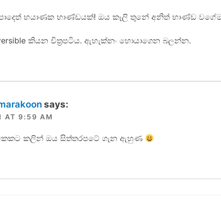
ත්‍රිපාදෙත් භයාණක භාණ්ඩයක්! ඔය කෑලි තුනේ අනිත් භාණ්ඩ වගේම
ersible කියන චිත්‍රපටිය. ඇහැක්නං හොයාගෙන බලන්න.
amarakoon
says:
1 AT 9:59 AM
 ටිකකට කලින් ඔය සිත්තරපටේ ගැන ඇහුණ