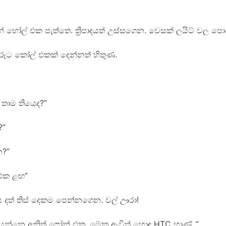
න් හෝල් එක පැත්තෙ. ත්‍රිපාදයත් උස්සගෙන. වෙසක් ලයිට් වල 
අරූට කෝල් එකක් දෙන්නත් හිතුණ.
තාම තියෙද?”
?”
ෙ?”
 එක ළඟ”
දත් තිස් දෙකම පෙන්නගෙන. වල් ඌරා!
යෙන්නෙ අනිත් ෆෝන් එක. මේක ඇවිත් හොඳ HTC භාණ්..”