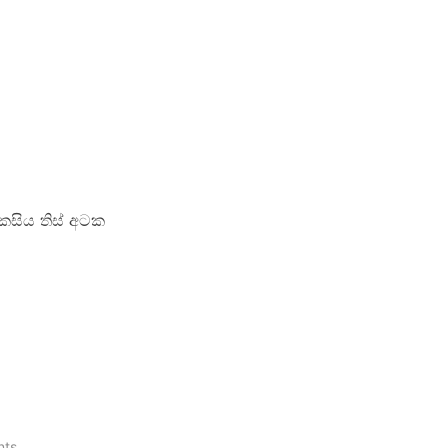
එකසිය තිස් අටක
nts