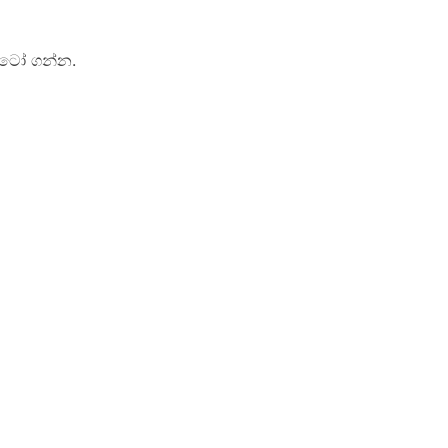
පොටෝ ගන්න.