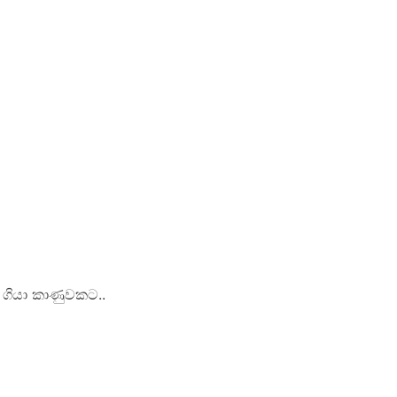
 ගියා කාණුවකට..