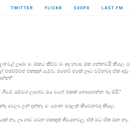
TWITTER
FLICKR
500PX
LAST.FM
! වල් ඌරා. මං ඕකට කිව්ව මං අද හවස ඕක ගන්නවයි කියල. මං 
වල් එස්එම්එස් එකකුත් යැව්ව. එහෙව් එකේ ඌට වටිනවද ඒක අ
ණන්න!”
යි ගියේ. ඔච්චර ලාබෙට ඔය වගේ එකක් හොයාගන්න බෑ ඕයි.”
මන්ද වෙලා. උන් දන්නෑ මං මොන මගුලක් කියවනවද කියල.
දෙයක් නෑ. ඌ ගාව වෙන එකකුත් තියෙනවලු. ඒත් මට ඒක ඕන නෑ.