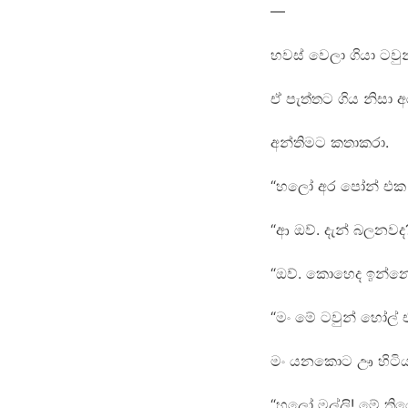
—
හවස් වෙලා ගියා ටවු
ඒ පැත්තට ගිය නිසා 
අන්තිමට කතාකරා.
“හලෝ අර පෝන් එක 
“ආ ඔව්. දැන් බලනවද
“ඔව්. කොහෙද ඉන්න
“මං මේ ටවුන් හෝල්
මං යනකොට ඌ හිටිය 
“හලෝ මල්ලි! මේ ති