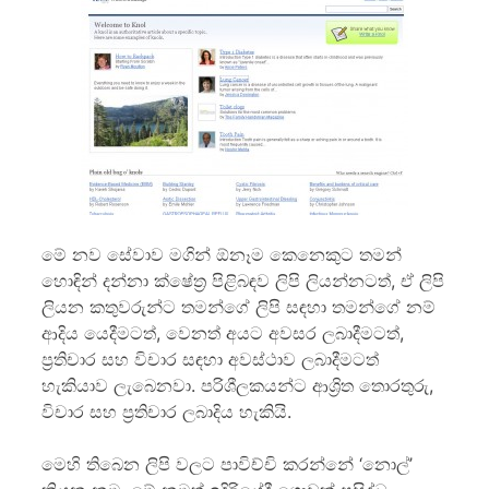
මේ නව සේවාව මගින් ඕනෑම කෙනෙකුට තමන්
හොඳින් දන්නා ක්ෂේත්‍ර පිළිබඳව ලිපි ලියන්නටත්, ඒ ලිපි
ලියන කතුවරුන්ට තමන්ගේ ලිපි සඳහා තමන්ගේ නම්
ආදිය යෙදීමටත්, වෙනත් අයට අවසර ලබාදීමටත්,
ප්‍රතිචාර සහ විචාර සඳහා අවස්ථාව ලබාදීමටත්
හැකියාව ලැබෙනවා. පරිශීලකයන්ට ආශ්‍රිත තොරතුරු,
විචාර සහ ප්‍රතිචාර ලබාදිය හැකියි.
මෙහි තිබෙන ලිපි වලට පාවිච්චි කරන්නේ ‘නොල්’