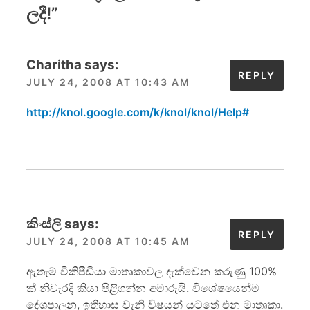
ලදී!
”
Charitha
says:
REPLY
JULY 24, 2008 AT 10:43 AM
http://knol.google.com/k/knol/knol/Help#
කිංස්ලි
says:
REPLY
JULY 24, 2008 AT 10:45 AM
ඇතැම් විකිපීඩියා මාතෘකාවල දැක්වෙන කරුණු 100%
ක් නිවැරදි කියා පිළිගන්න අමාරුයි. විශේෂයෙන්ම
දේශපාලන, ඉතිහාස වැනි විෂයන් යටතේ එන මාතෘකා.