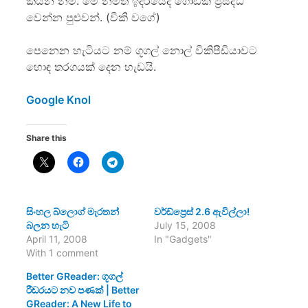
කියන නම. මේ නමත් ඉදිරියේදී ගොඩක් ප්‍රසිද්ධ
වෙන්න පුළුවන්. (විකි වගේ)
පෙනෙන හැටියට නම් ගූගල් නොල් විකිපීඩියාවට
හොඳ තරගයක් දෙන හැඩයි.
Google Knol
Share this
සිංහල බ්ලොග් මැරතන්
වර්ඩ්ප්‍රෙස් 2.6 ඇවිල්ලා!
බලන හැටි
July 15, 2008
April 11, 2008
In "Gadgets"
With 1 comment
Better GReader: ගූගල්
රීඩරයට නව පණක් | Better
GReader: A New Life to