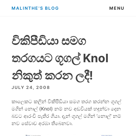
Skip
MALINTHE'S BLOG
MENU
to
content
විකිපීඩියා සමග
තරගයට ගූගල් Knol
නිකුත් කරන ලදී!
JULY 24, 2008
කාලෙකට කලින් විකිපීඩියා සමග තරග කරන්න ගූගල්
මගින් නොල් (Knol) නම් නව අඩවියක් හඳුන්වා දෙන
බවට ආරංචි පැතිර ගියා. දැන් ගූගල් මගින් ‘නොල්’ නම්
නව සේවාව අරඹා තිබෙනවා.