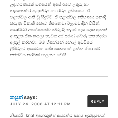
උදාහරණයක් වශයෙන් අපේ රටේ උතුරු හා
නැගෙනහිර පළාත්වල නගරවල ඉතිහාසය, ඒ
පළාත්වල ඇති වූ සිදුවීම්, ඒ පළාත්වල ඉතිහාසය යනාදි
කරුණු විකෘති කොට තිබෙනවා ඊළාම්වාදීන් විසින්.
කොච්චර අපක්ෂපාතීව නිවැරදි කළත් පැය දෙක තුනක්
ඇතුළත ඒක කපලා නැවත අර පරණ බොරු කතන්දරය
ඇතුල් කරනවා. මම හිතන්නේ නොල් අඩවියේ
ලිපිවලට දෘෂ්‍යමාන කර්‍තෘ කෙනෙක් ඉන්න නිසා මේ
තත්ත්වය තරමක් පාලනය වෙයි.
කසුන්
says:
REPLY
JULY 24, 2008 AT 12:11 PM
නියමයි! knol අනෙකුත් භාෂාවන්ට සහය දැක්වුවොත්