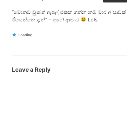
“මොනව වුණත් ඇපල් එකක් ගන්න නම් මාර ආසාවක්
තියෙන්නෙ දැන්” – අනේ ආසාව
Lols.
Loading...
Leave a Reply