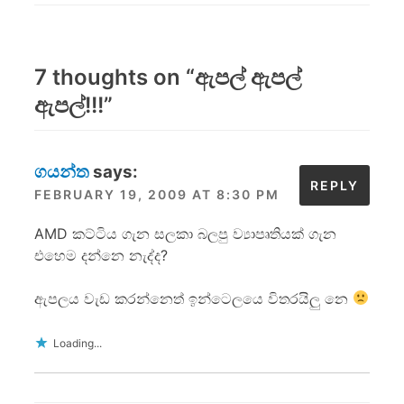
7 thoughts on “
ඇපල් ඇපල්
ඇපල්!!!
”
ගයන්ත
says:
REPLY
FEBRUARY 19, 2009 AT 8:30 PM
AMD කට්ටිය ගැන සලකා බලපු ව්‍යාපෘතියක් ගැන
එහෙම දන්නෙ නැද්ද?
ඇපලය වැඩ කරන්නෙත් ඉන්ටෙලයෙ විතරයිලු නෙ
Loading...