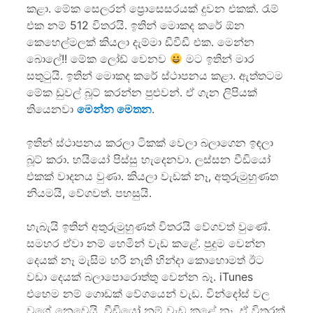
කළා. මේක සෙලරන් ප්‍රොසෙසරයක් දුවන එකක්. රැම්
එක නම් 512 විතරයි. ඉතින් මොකද කරේ ඕන
කෙහෙල්මලක් කියලා දැම්මා ඩීවීඩී එක. මෙන්න
බොලේ!! මේක ලෝඩ් වෙනව
මට ඉතින් මාර
සතුටුයි. ඉතින් මොකද කරේ ස්ථාපනය කළා. ඇත්තටම
මේක ඩුවල් බූට් කරන්න පුළුවන්. ඒ ගැන ලිපියක්
තියෙනවා
මෙන්න මෙතන
.
ඉතින් ස්ථාපනය කරලා ටිකක් වෙලා බලාගෙන ඉඳලා
බූට් කරා. හයියෝ පිස්සු හැදෙනවා. ලස්සන වීඩියෝ
එකක් වාදනය වුණා. කියලා වැඩක් නෑ, අතුරුමුහුණත
නියමයි, වේගවත්. පහසුයි.
හැබැයි ඉතින් අතුරුමුහුණත් විතරයි වේගවත් වුණේ.
සමහර ඒවා නම් හෙමින් වැඩ ක‍ළේ. පුදුම වෙන්න
දෙයක් නෑ මැසිම හරි නැති හින්දා කොහොමත් ඊට
වඩා දෙයක් බලාපොරොත්තු වෙන්න බෑ. iTunes
එහෙම නම් ගොඩක් වේගයෙන් වැඩ. වින්දෝස් වල
ව‍ගේ නෙවෙයි. වීඩියෝ නම් වැඩ කළේ නෑ. ඒ විතරක්