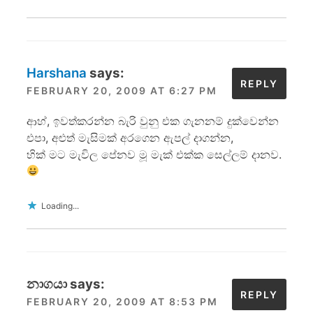
Harshana
says:
REPLY
FEBRUARY 20, 2009 AT 6:27 PM
ආහ්, ඉවත්කරන්න බැරි වුනු එක ගැනනම් දුක්වෙන්න
එපා, අළුත් මැසිමක් අරගෙන ඇපල් දාගන්න,
හික් මට මැවි‍ල පේනව මූ මැක් එක්ක සෙල්ලම් දානව.
Loading...
නාගයා
says:
REPLY
FEBRUARY 20, 2009 AT 8:53 PM