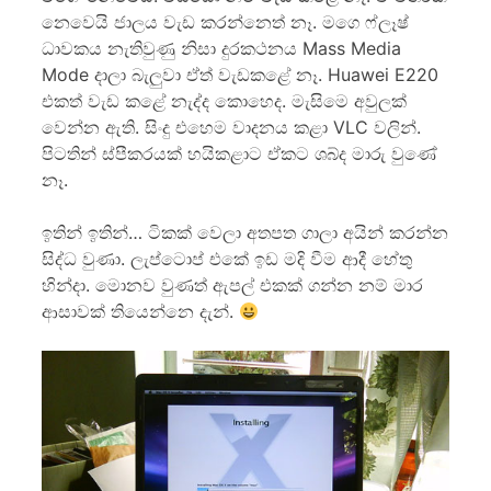
නෙවෙයි ජාලය වැඩ කරන්නෙත් නෑ. මගෙ ෆ්ලෑෂ්
ධාවකය නැතිවුණු නිසා දුරකථනය Mass Media
Mode දාලා බැලුවා ඒත් වැඩකළේ නෑ. Huawei E220
එකත් වැඩ කළේ නැද්ද කොහෙද. මැසිමෙ අවුලක්
වෙන්න ඇති. සිංදු එහෙම වාදනය කළා VLC වලින්.
පිටතින් ස්පීකරයක් හයිකළාට ඒකට ශබ්ද මාරු වුණේ
නෑ.
ඉතින් ඉතින්… ටිකක් වෙලා අතපත ගාලා අයින් කරන්න
සිද්ධ වුණා. ලැප්ටොප් එකේ ඉඩ මදි වීම ආදී හේතු
හින්දා. මොනව වුණත් ඇපල් එකක් ගන්න නම් මාර
ආසාවක් තියෙන්නෙ දැන්.