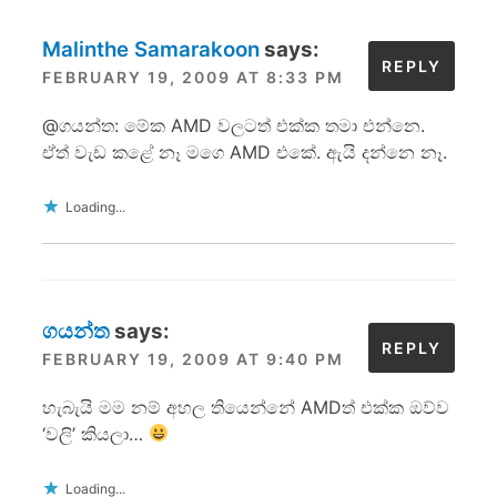
Malinthe Samarakoon
says:
REPLY
FEBRUARY 19, 2009 AT 8:33 PM
@ගයන්ත: මේක AMD වලටත් එක්ක තමා එන්නෙ.
ඒත් වැඩ කළේ නෑ මගෙ AMD එකේ. ඇයි දන්නෙ නෑ.
Loading...
ගයන්ත
says:
REPLY
FEBRUARY 19, 2009 AT 9:40 PM
හැබැයි මම නම් අහල තියෙන්නේ AMDත් එක්ක ඔව්ව
‘වලි’ කියලා…
Loading...