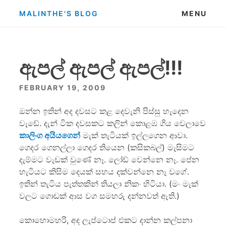
Skip
MALINTHE'S BLOG
MENU
to
content
ඇපල් ඇපල් ඇපල්!!!
FEBRUARY 19, 2009
ඔන්න ඉතින් අද දවසට කළ දෙවැනි පිස්සු හැදෙන
වැඩේ. දැන් ටික දවසකට කලින් කොළඹ ගිය වෙලාවෙ
කාලිංග අයියගෙන්
මැක් තැටියක් ඉල්ලගෙන ආවා.
ගෙදර ගෙනල්ලා ගෙදර තියෙන (කසිකබල්) මැසිමට
දැම්මට වැඩක් වුණේ නෑ. ලෝඩ් වෙන්නෙ නෑ. පේන
හැටියට කිසිම දෙයක් සහය දක්වන්නෙ නෑ ව‍ගේ.
ඉතින් තැටිය පැත්තකින් තියලා නිකං හිටියා. (මං මැක්
වලට ගොඩක් ආස වග සමහරු දන්නවත් ඇති.)
කොහොමහරි, අද ලැප්ටොප් එකට දාන්න කල්පනා