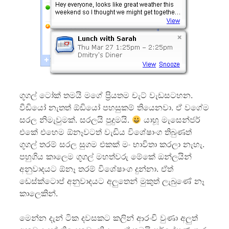
ගූගල් ටෝක් තමයි මගේ ප්‍රියතම චැට් වැඩසටහන.
වීඩියෝ නැතත් ඕඩියෝ පහසුකම් තියෙනවා. ඒ වගේම
සරල නිමැවුමක්. සරලයි පුදුමයි.
යාහූ මැසෙන්ජර්
එකේ එහෙම ඕනෑවටත් වැඩිය විශේෂාංග තිබුණත්
ගූගල් තරම් සරල සුගම එකක් මං භාවිතා කරලා නැහැ.
පහුගිය කාලෙම ගූගල් මහත්වරු මේකේ ඔන්ලයින්
අනුවාදයට ඕනෑ තරම් විශේෂාංග දුන්නා. ඒත්
ඩෙස්ක්ටොප් අනුවාදයට අලුතෙන් මුකුත් ලැබුණේ නෑ
කාලෙකින්.
මෙන්න දැන් ටික දවසකට කලින් ආරංචි වුණා අලුත්