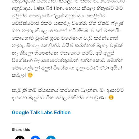
අනුවාදයක් තියෙනවා කියලා. ඒ තමයි පර්යේෂණාගාර
අනුවාදය. Labs Edition. හොඳය කියලා හිතුණට මට
මුලින්ම පෙනුණෙ ෆ්ලෑෂ් අනුවාදය කෙලින්ම
ඩෙස්ක්ටොප් එකට යාකරල වගෙයි. ඒත් ඒකට ෆ්ලෑෂ්
ඕන නැහැ කියලා කොහේ හරි තිබ්බා වගේ මතකයි.
කොහොම වුණත් ශ්‍රව්‍ය විශේෂාංග වැඩ කරන්නෙත්
නැහැ. සිංහල කෙලින්ම ටයිප් කරන්නත් බැහැ. වැඩක්
නෑ කියලා හිතෙන්නෙ එතකොට තමයි. අපි අලුත්
විශේෂාංග බලාපොරොත්තුවෙන් ඉන්නකොට මෙන්න
මේගොල්ලෝ අලුත් විශේෂාංග දාලා පරණ ඒවා අයින්
කරලා!
කැමැති නම් ස්ථාපනය කරගෙන බලන්න. මං ආසාවට
දාගෙන බැලුවට ටික වෙලාවකින්ම එපාවුණා.
Google Talk Labs Edition
Share this